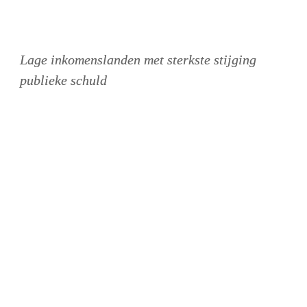
Lage inkomenslanden met sterkste stijging 
publieke schuld
Einde DSSI verhoogt schuldkwetsbaarheid 