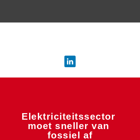
info.dsb@atradius.com
Elektriciteitssector 
moet sneller van 
fossiel af