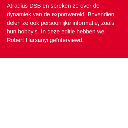
Atradius DSB en spreken ze over de 
dynamiek van de exportwereld. Bovendien 
delen ze ook persoonlijke informatie, zoals 
hun hobby's. In deze editie hebben we 
Robert Harsanyi geïnterviewd.
Kun je iets over jezelf vertellen? 
Ik woon met mijn partner in Naarden, 
waar wij eind vorig jaar een huis hebben 
gekocht. In mijn vrije tijd speel ik graag 
viool, houd ik van het maken van 
fietsreizen (geen racefiets!) en speel ik 
graag tennis met mijn tennisteam. Tevens 