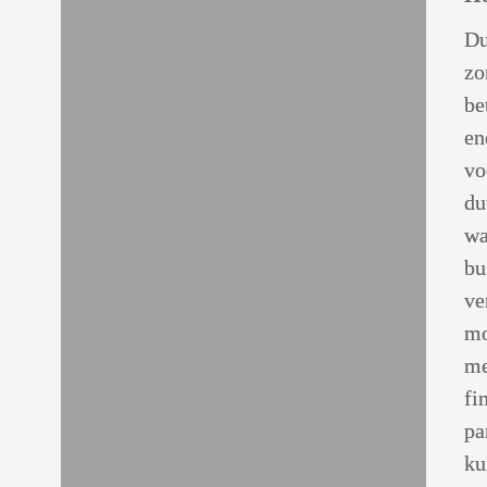
Du
zo
e 
be
e 
en
 
vo
 
du
 
wa
ie 
bu
n 
ve
n 
mo
me
am 
fi
pa
ku