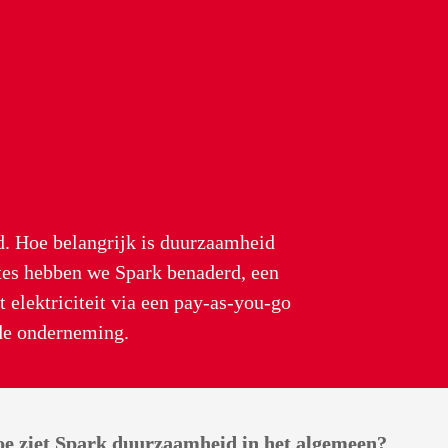
d. Hoe belangrijk is duurzaamheid 
tes hebben we Spark benaderd, een 
 elektriciteit via een pay-as-you-go 
e ziet Spark duurzaamheid in het algemeen?