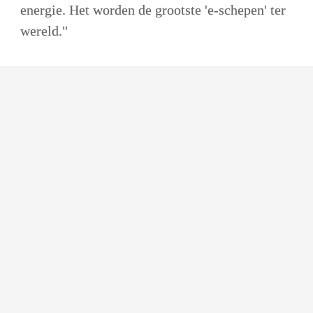
energie. Het worden de grootste 'e-schepen' ter 
wereld."  
Onlangs heeft Heerema een grote deal 
verzekerd met Atradius DSB voor een 
groot windpark in Taiwan. Is dit een 
voorbeeld voor de overgang van 
Heerema? 
"Hoewel we ons er bij Heerema van bewust 
waren dat windturbine-exploitanten meestal 
gebruik maakten van de obligatiemarkt om hun 
activiteiten te financieren, hebben we het 
gebruik van door ECA's ondersteunde 