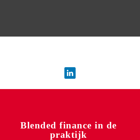
info.dsb@atradius.com
Blended finance in de 
praktijk 