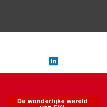
info.dsb@atradius.com
De wonderlijke wereld 