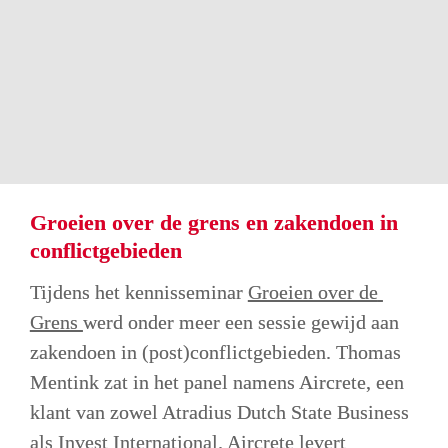
ondersteunen.” Over de mogelijkheden om 
transacties naar Oekraïne te verzekeren hebben 
wij eerder in Creditnotes geschreven (zie ook: 
exportkredietverzekeringen worden mogelijk 
voor Oekraïne
).
Groeien over de grens en zakendoen in 
conflictgebieden
Tijdens het kennisseminar 
Groeien over de 
Grens 
werd onder meer een sessie gewijd aan 
zakendoen in (post)conflictgebieden. Thomas 
Mentink zat in het panel namens Aircrete, een 
klant van zowel Atradius Dutch State Business 
als Invest International. Aircrete levert 