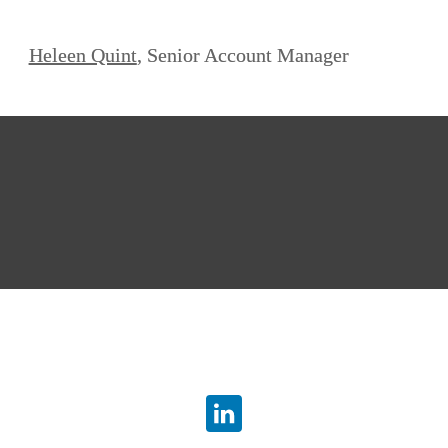
Heleen Quint
, Senior Account Manager
info.dsb@atradius.com