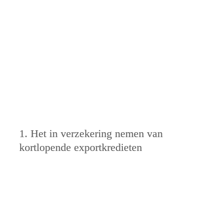
compliance voorwaarden versoepeld worden
1. Het in verzekering nemen van 
kortlopende exportkredieten