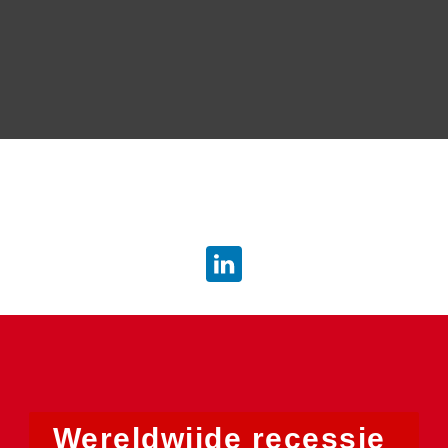
info.dsb@atradius.com
Wereldwijde recessie 